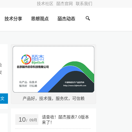
技术社区
皕杰官网
联系我们
技术分享
思想观点
皕杰动态
会
发
全文
产品好，技术强，服务优，可信赖
请查收！皕杰报表7.0版本
10
09月
/
来了！