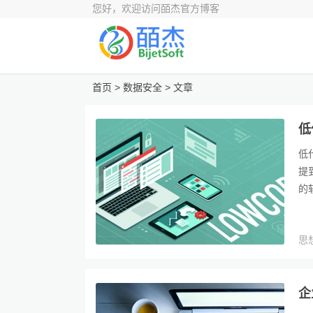
您好，欢迎访问皕杰官方博客
首页
> 数据安全 > 文章
低
低
提
的
思
企