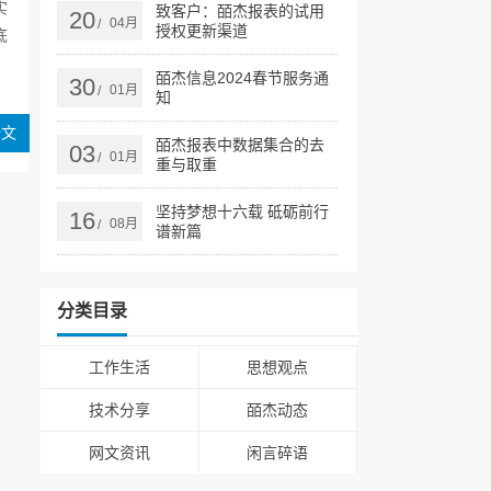
实
致客户：皕杰报表的试用
20
04月
/
授权更新渠道
底
皕杰信息2024春节服务通
30
01月
/
知
全文
皕杰报表中数据集合的去
03
01月
/
重与取重
坚持梦想十六载 砥砺前行
16
08月
/
谱新篇
分类目录
工作生活
思想观点
技术分享
皕杰动态
网文资讯
闲言碎语