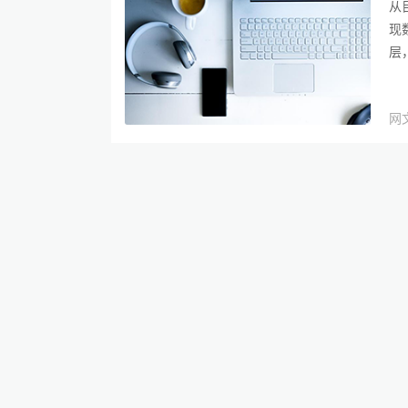
从
现
层
网