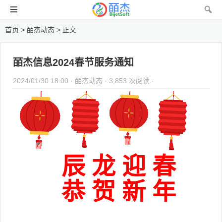
首页
>
皕杰动态
> 正文
皕杰信息2024春节服务通知
2024/01/30 18:00 ·
皕杰动态
· 3,853 次阅读 ·
辰 龙 迎 春
恭 贺 新 年