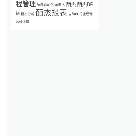
程管理
皕杰
皕杰BP
流程自动化
用皕杰
、
皕杰报表
M
皕杰分析
自助BI
行业经验
现
边缘计算
脱
需
可
掌
专
，