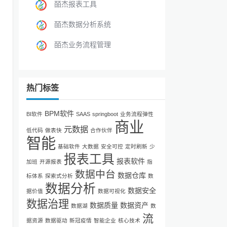
皕杰报表工具
仓
皕杰数据分析系统
皕杰业务流程管理
分
更
热门标签
BPM软件
BI软件
SAAS
springboot
业务流程弹性
商业
元数据
低代码
做表快
合作伙伴
企
智能
基础软件
大数据
安全可控
定时刷新
少
的
报表工具
报表软件
加班
开源报表
指
视
数据中台
数据仓库
标体系
探索式分析
数
数据分析
数据安全
据价值
数据可视化
数据治理
数据质量
数据资产
数据湖
数
流
特
据资源
数据驱动
新冠疫情
智能企业
核心技术